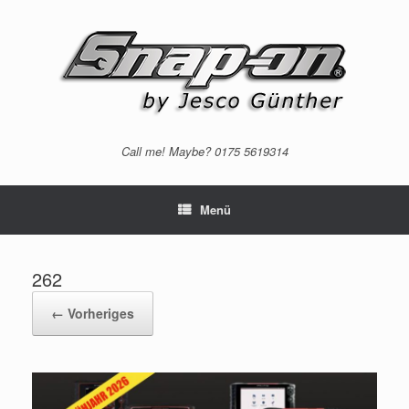
Zum
Inhalt
springen
Call me! Maybe? 0175 5619314
Menü
262
← Vorheriges