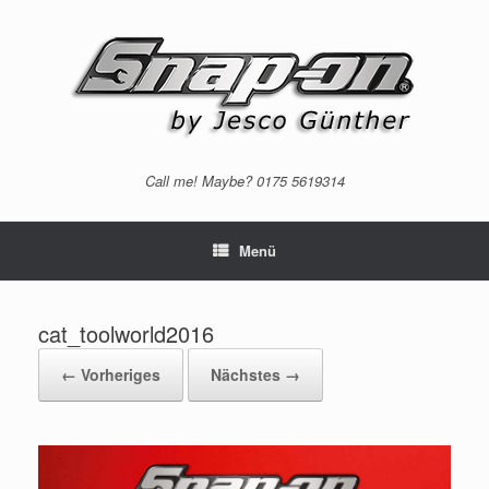
Zum
Inhalt
springen
Call me! Maybe? 0175 5619314
Menü
cat_toolworld2016
← Vorheriges
Nächstes →